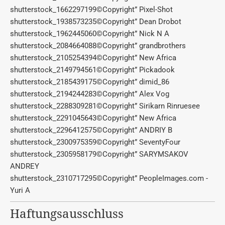
shutterstock_1662297199©Copyright” Pixel-Shot
shutterstock_1938573235©Copyright” Dean Drobot
shutterstock_1962445060©Copyright” Nick N A
shutterstock_2084664088©Copyright” grandbrothers
shutterstock_2105254394©Copyright” New Africa
shutterstock_2149794561©Copyright” Pickadook
shutterstock_2185439175©Copyright” dimid_86
shutterstock_2194244283©Copyright” Alex Vog
shutterstock_2288309281©Copyright” Sirikarn Rinruesee
shutterstock_2291045643©Copyright” New Africa
shutterstock_2296412575©Copyright” ANDRIY B
shutterstock_2300975359©Copyright” SeventyFour
shutterstock_2305958179©Copyright” SARYMSAKOV
ANDREY
shutterstock_2310717295©Copyright” PeopleImages.com -
Yuri A
Haftungsausschluss